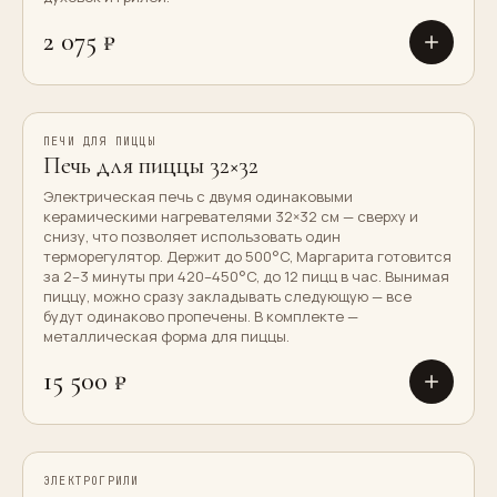
2 075 ₽
ПЕЧИ ДЛЯ ПИЦЦЫ
Новинка
Печь для пиццы 32×32
Электрическая печь с двумя одинаковыми
керамическими нагревателями 32×32 см — сверху и
снизу, что позволяет использовать один
терморегулятор. Держит до 500°C, Маргарита готовится
за 2–3 минуты при 420–450°C, до 12 пицц в час. Вынимая
пиццу, можно сразу закладывать следующую — все
будут одинаково пропечены. В комплекте —
металлическая форма для пиццы.
15 500 ₽
ЭЛЕКТРОГРИЛИ
Хит