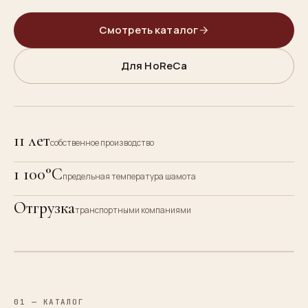
Смотреть каталог
Для HoReCa
11 лет
собственное производство
1 100°C
предельная температура шамота
ПЕКАРСКИЙ
КАМЕНЬ ·
Отгрузка
транспортными компаниями
РОВНЫЙ
ЖАР
01 — КАТАЛОГ