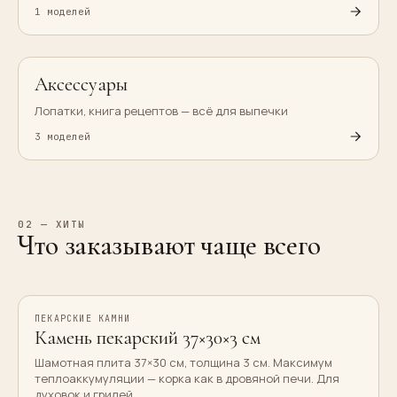
1
моделей
Аксессуары
Лопатки, книга рецептов — всё для выпечки
3
моделей
02 — ХИТЫ
Что заказывают чаще всего
ПЕКАРСКИЕ КАМНИ
Хит
Камень пекарский 37×30×3 см
Шамотная плита 37×30 см, толщина 3 см. Максимум
теплоаккумуляции — корка как в дровяной печи. Для
духовок и грилей.