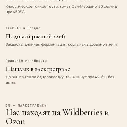
Классическое тонкое тесто, томат Сан-Марцано, 90 секунд
при 450°С.
Хлеб
·
18 ч
·
Средне
Подовый ржаной хлеб
Закваска, длинная ферментация, корка как в дровяной печи.
Гриль
·
30 мин
·
Просто
Шашлык в электрогриле
До 800 г мяса за одну закладку. 12–14 минут при 420°C, без
дыма.
05 — МАРКЕТПЛЕЙСЫ
Нас находят на Wildberries и
Ozon