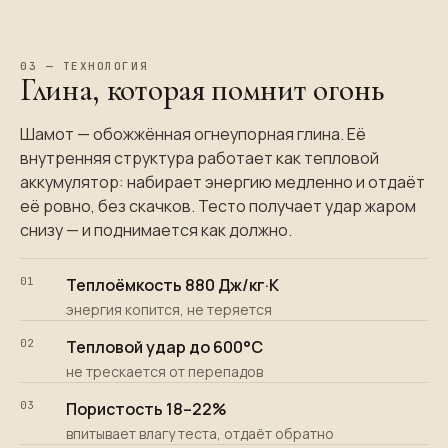
03 — ТЕХНОЛОГИЯ
Глина, которая помнит огонь
Шамот — обожжённая огнеупорная глина. Её
внутренняя структура работает как тепловой
аккумулятор: набирает энергию медленно и отдаёт
её ровно, без скачков. Тесто получает удар жаром
снизу — и поднимается как должно.
01
Теплоёмкость 880 Дж/кг·К
энергия копится, не теряется
02
Тепловой удар до 600°C
не трескается от перепадов
03
Пористость 18–22%
впитывает влагу теста, отдаёт обратно